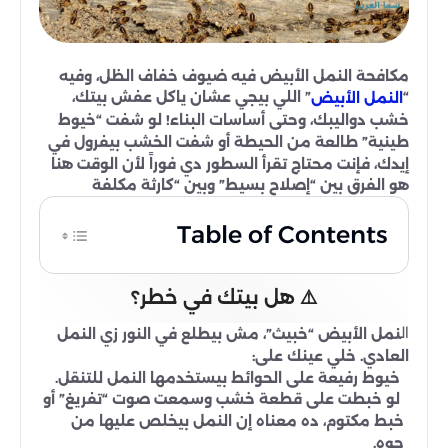
مكافحة النمل الأبيض فيه ضيوف خفاف الظل، وفيه
“
” اللي بيجي عشان ياكل عفش بيتك،
النمل الأبيض
خشب دواليبك، وحتى أساسات البناء! لو شفت “خيوط
طينية” طالعة من الحيطة أو شفت الخشب بيفرول في
إيدك، فإنت محتاج تقرأ السطور دي فوراً لأن الوقت هنا
هو الفرق بين “إصلاح بسيط” وبين “كارثة مكلفة
Table of Contents
⚠️ هل بيتك في خطر؟
ال
نمل الأبيض “خبيث”، مش بيطلع في النور زي النمل
العادي. خلي عينك على:
خيوط رفيعة على الحوائط بيستخدمها النمل للتنقل.
لو خبطت على قطعة خشب وسمعت صوت “تفريغ” أو
خبط مكتوم، ده معناه إن النمل بيخلص عليها من
جوه.