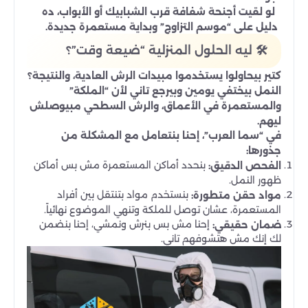
لو لقيت أجنحة شفافة قرب الشبابيك أو الأبواب، ده
دليل على “موسم التزاوج” وبداية مستعمرة جديدة.
🛠️ ليه الحلول المنزلية “ضيعة وقت”؟
كتير بيحاولوا يستخدموا مبيدات الرش العادية، والنتيجة؟
النمل بيختفي يومين وبيرجع تاني لأن “الملكة”
والمستعمرة في الأعماق، والرش السطحي مبيوصلش
ليهم.
في “سما العرب”، إحنا بنتعامل مع المشكلة من
جذورها:
بنحدد أماكن المستعمرة مش بس أماكن
الفحص الدقيق:
ظهور النمل.
بنستخدم مواد بتنتقل بين أفراد
مواد حقن متطورة:
المستعمرة، عشان توصل للملكة وتنهي الموضوع نهائياً.
إحنا مش بس بنرش ونمشي، إحنا بنضمن
ضمان حقيقي:
لك إنك مش هتشوفهم تاني.