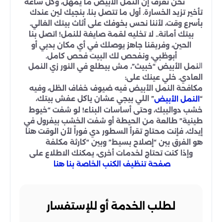
نحن نعرف إن النمل الأبيض ما يمهل، وكل ساعة
تأخير تزيد الخسارة. أول ما تتصل بنا، بنجيك لين عندك
بأسرع وقت، لأننا نحس بخوفك على أثاث بيتك الغالي.
بيتك أمانة.. لا تخليه لقمة صايغة للنمل! اتصل بنا
الحين، وفريقنا جاهز يوصلك في أي مكان بدبي أو
أبوظبي، ونفحص لك البيت فحص كامل.
ال
نمل الأبيض “خبيث”، مش بيطلع في النور زي النمل
العادي. خلي عينك على:
مكافحة النمل الأبيض فيه ضيوف خفاف الظل، وفيه
“
” اللي بيجي عشان ياكل عفش بيتك،
النمل الأبيض
خشب دواليبك، وحتى أساسات البناء! لو شفت “خيوط
طينية” طالعة من الحيطة أو شفت الخشب بيفرول في
إيدك، فإنت محتاج تقرأ السطور دي فوراً لأن الوقت هنا
هو الفرق بين “إصلاح بسيط” وبين “كارثة مكلفة
وإذا كنت تحتاج لخدمات أخرى، يمكنك الاطلاع على
صفحة تنظيف الكنب الخاصة بنا هنا
لطلب الخدمة أو للإستفسار