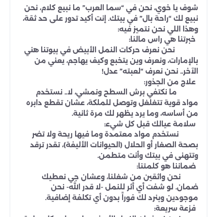
شوف يا خوي، نحن في “سما العرب” ما نبيع كلام، نحن
نبيع لك “راحة بال” في بيتك. إنت أكيد تدور على حد ثقة،
وهذا اللي نحن نتميز فيه:
خبرتنا هي راس مالنا:
نحن نعرف حركات النمل الأبيض في بيوتنا هني
بالإمارات، ونعرف وين يتخبع وكيف يهاجم، يعني من
الآخر.. نحن نعرف “لعبته” عدل!
علاج من الجذور:
ما نكتفي برش السطح ونمشي، لا.. نستخدم
مواد قوية تتغلغل وتوصل للملكة، عشان تقطع دابره
من أساسه، وما يرد يظهر لك مرة ثانية.
سلامة عيالك قبل كل شيء:
نستخدم مواد معتمدة وما فيها ريحة ولا تضر
بصحة الصغار أو الحلال (الحيوانات الأليفة)، تقدر ترقد
وتتهنى في بيتك وأنت متطمن.
ضماننا هو كلمتنا:
نحن واثقين من شغلنا، وعشان جي نعطيك
ضمان. لو شفت أي أثر للنمل -لا قدر الله- نحن
موجودين وبنرد لك فوراً بدون أي تكلفة إضافية.
فزعة سريعة: