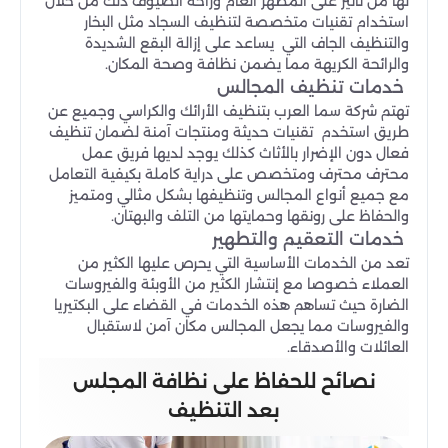
لها من تأثير على المظهر العام وراحة الضيوف ذلك من خلال
استخدام تقنيات متخصصة لتنظيف السجاد مثل البخار
والتنظيف الجاف التي يساعد على إزالة البقع الشديدة
والرائحة الكريهة مما يضمن نظافة وصحة المكان.
خدمات تنظيف المجالس
تهتم شركة سما العرب بتنظيف الأرائك والكراسي وجميع عن
طريق استخدم تقنيات حديثة ومنتجات آمنة لضمان تنظيف
فعال دون الإضرار بالأثاث كذلك يوجد لديها فريق عمل
محترف محترف ومتخصص على دراية كاملة بكيفية التعامل
مع جميع أنواع المجالس وتنظيفها بشكل مثالي ومتميز
والحفاظ على رونقها وحمايتها من التلف والبهتان.
خدمات التعقيم والتطهير
تعد من الخدمات الأساسية التي يحرص عليها الكثير من
العملاء خصوصا مع إنتشار الكثير من الأوبئة والفيروسات
الضارة حيث تساهم هذه الخدمات في القضاء على البكتيريا
والفيروسات مما يجعل المجالس مكان آمن لاستقبال
العائلات والأصدقاء.
نصائح للحفاظ على نظافة المجلس
بعد التنظيف