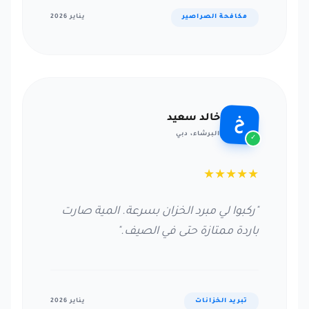
مكافحة الصراصير
يناير 2026
خالد سعيد
خ
البرشاء، دبي
✓
★
★
★
★
★
"ركبوا لي مبرد الخزان بسرعة. المية صارت
باردة ممتازة حتى في الصيف."
تبريد الخزانات
يناير 2026