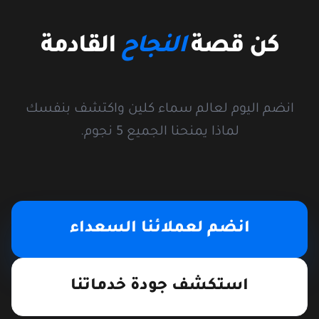
كن قصة
النجاح
القادمة
انضم اليوم لعالم سماء كلين واكتشف بنفسك
لماذا يمنحنا الجميع 5 نجوم.
انضم لعملائنا السعداء
استكشف جودة خدماتنا