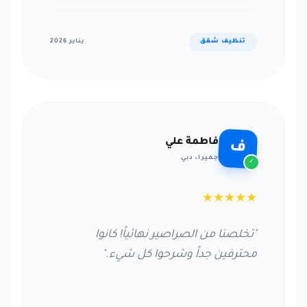
تنظيف شقق
يناير 2026
فاطمة علي
ف
جميرا، دبي
✓
★
★
★
★
★
"تخلصنا من الصراصير نهائياً! كانوا
محترفين جداً وشرحوا كل شيء."