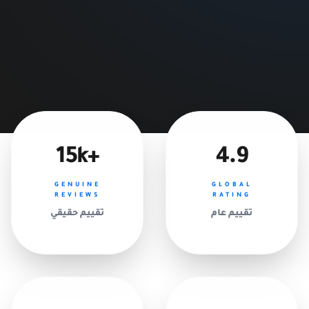
0506603374
عمليات متاحة على مدار الساعة
+15k
4.9
GENUINE
GLOBAL
REVIEWS
RATING
تقييم عام
تقييم حقيقي