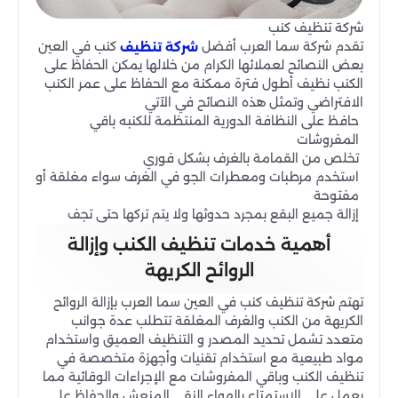
شركة تنظيف كنب
تقدم شركة سما العرب أفضل
كنب في العين
شركة تنظيف
بعض النصائح لعملائها الكرام من خلالها يمكن الحفاظ على
الكنب نظيف أطول فترة ممكنة مع الحفاظ على عمر الكنب
الافتراضي وتمثل هذه النصائح في الآتي
حافظ على النظافة الدورية المنتظمة للكنبه باقي
المفروشات
تخلص من القمامة بالغرف بشكل فوري
استخدم مرطبات ومعطرات الجو في الغرف سواء مغلقة أو
مفتوحة
إزالة جميع البقع بمجرد حدوثها ولا يتم تركها حتى تجف
أهمية خدمات تنظيف الكنب وإزالة
الروائح الكريهة
تهتم شركة تنظيف كنب في العين سما العرب بإزالة الروائح
الكريهة من الكنب والغرف المغلقة تتطلب عدة جوانب
متعدد تشمل تحديد المصدر و التنظيف العميق واستخدام
مواد طبيعية مع استخدام تقنيات وأجهزة متخصصة في
تنظيف الكنب وباقي المفروشات مع الإجراءات الوقائية مما
يعمل على الاستمتاع بالهواء النقي المنعش والحفاظ على