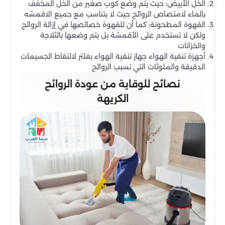
الخل الأبيض: حيث يتم وضع كوب صغير من الخل المخفف
بالماء لامتصاص الروائح حيث لا يتناسب مع جميع الاقمشه
القهوة المطحونة: كما أن للقهوة خصائصها في إزالة الروائح
ولكن لا تستخدم على الأقمشة بل يتم وضعها بالثلاجة
والخزانات
أجهزة تنقية الهواء جهاز تنقية الهواء بفلتر لالتقاط الجسيمات
الدقيقة والملوثات التي تسبب الروائح
نصائح للوقاية من عودة الروائح
الكريهة