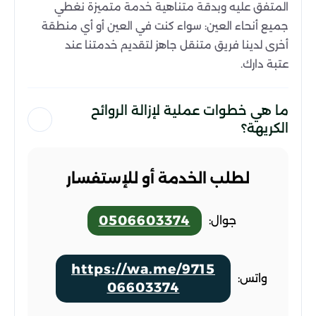
المتفق عليه وبدقة متناهية خدمة متميزة نغطي
جميع أنحاء العين: سواء كنت في العين أو أي منطقة
أخرى لدينا فريق متنقل جاهز لتقديم خدمتنا عند
عتبة دارك.
ما هي خطوات عملية لإزالة الروائح
الكريهة؟
لطلب الخدمة أو للإستفسار
0506603374
جوال:
https://wa.me/9715
واتس:
06603374