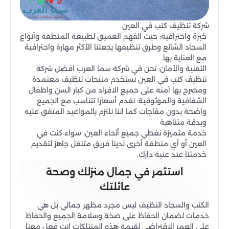
شركة تنظيف كنب في العين
خبرة واحترافية: حيث الفهم العميق لطبيعة المنطقة وأنواع
السجاد الشائع وطرق تنظيفها يجعلنا الأكثر مهارة واحترافية
مع العناية بها.
التقنية والأمان: نحن في شركة سما العرب افضل شركة
تنظيف كنب في العين نستخدم منتحات تنظيف معتمدة
ومصرح بها آمنه على حميع الافراد من كبار السن واطفال
الشفافية والموثوقية: نقدم أسعارا تتناسب مع الجميع
واضحة بدون مفاجات كما اننا نلتزم بالمواعيد المتفق عليه
وبدقة متناهية
خدمة متميزة نغطي جميع أنحاء العين: سواء كنت في
العين أو أي منطقة أخرى لدينا فريق متنقل جاهز لتقديم
خدمتنا عند عتبة دارك.
استثمر في جمال منزلك وصحة
عائلتك
الكنب والسجاد النظيف ليس مجرد مظهر جمالي بل هي
خدمات لضمان الحفاظ على صخة وسلامة الجميع والحفاظ
على العمر الافتراضي لقيمة هذه المتتلكات انت فعل معنا