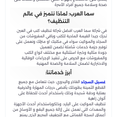
صحة وسلامة جميع أفراد الأسرة
سما العرب: لماذا نتميز في عالم
التنظيف؟
في شركة سما العرب افضل شركة تنظيف كنب في العين
تدرك جيدا القيمة المادية للكنب وباقي المفروشات من
السجاد والموكيت سواء في مكتبك او منزلك ونعمل على
توفير حزمة خدمات شاملة تضمن للعميل
جودة مثالية وخبرة استثنائية مع مختلف انواع الكنب
والمفروشات مع الحرص على تنفيذ الإجراءات الوقائية
والاحترازية لضمان السلامة والصحة المهنية
أبرز خدماتنا:
الفاخر واليدوي: حيث نتعامل مع جميع
غسيل السجاد
القطع الثمينة بطوذلك بأقصى درجات المهارة والحرفية
بعناية ودقة شديدة وذلك باستخدام أحدث للحفاظ على
ألوان زاهية
تنظيف الموكيت على البارد: وذلكوباستخدام أحدث الأجهزة
والمعدات التي تعمل على إزالة جميع البقع و الأوساخ من
أعماق انسجة القماش مع التجغيف السريع الذي يمنع