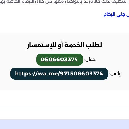
تنظيف لذلك فلا تتردد بالتواصل معها من خلال الأرقام الخاصة بها 
لطلب الخدمة أو للإستفسار
0506603374
جوال:
https://wa.me/971506603374
واتس: