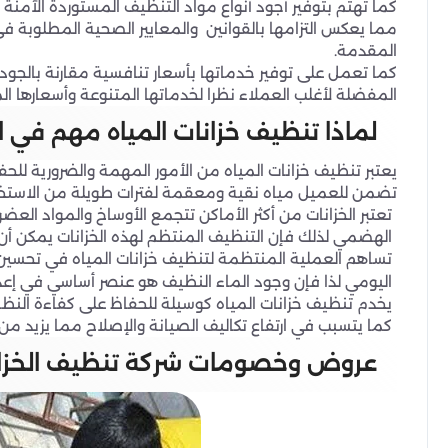
كما تهتم بتوفير أجود أنواع مواد التنظيف المستوردة الآم
مما يعكس التزامها بالقوانين والمعايير الصحية المطلوبة
المقدمة.
كما تعمل على توفير خدماتها بأسعار تنافسية مقارنة بالجود
المفضلة لأغلب العملاء نظرا لخدماتها المتنوعة وأسعارها ا
لماذا تنظيف خزانات المياه مهم في ا
يعتبر تنظيف خزانات المياه من الأمور المهمة والضرورية لل
تضمن للعميل مياه نقية ومعقمة لفترات طويلة من الاستخد
تعتبر الخزانات من أكثر الأماكن تتجمع الأوساخ والمواد ال
الهضمي لذلك فإن التنظيف المنتظم لهذه الخزانات يمكن أ
تساهم العملية المنتظمة لتنظيف خزانات المياه في تحسين ج
اليومي لذا فإن وجود الماء النظيف هو عنصر أساسي في إعداد
يخدم تنظيف خزانات المياه كوسيلة للحفاظ على كفاءة النظا
كما يتسبب في ارتفاع تكاليف الصيانة والإصلاح مما يزيد من ا
عروض وخصومات شركة تنظيف الخزان