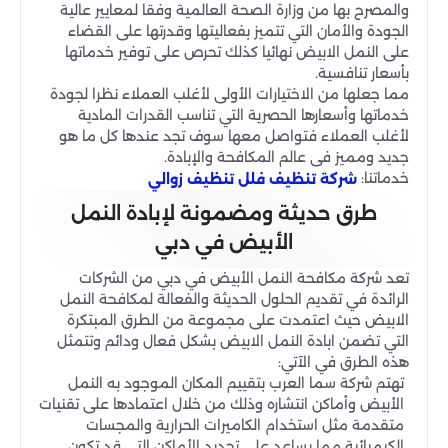
والمصرح بها من وزارة الصحة العالمية وفقا لمعايير عالية
الجودة والأمان التي تتميز بفعاليتها وقدرتها على القضاء
على النمل الابيض نهائيا كذلك تحرص على توفير خدماتها
بأسعار تنافسية.
مما جعلها من الاختيارات الأولى لأغلب العملاء نظرا لجودة
خدماتها وأسعارها الحصرية التي تناسب القدرات المادية
لأغلب العملاء فتواصل معها سوف تجد عندها كل ما هو
جديد ومميز فى عالم المكافحة والإبادة.
خدماتنا:
شركة تنظيف فلل تنظيف زوالي
طرق حديثة ومضمونة لإبادة النمل
الأبيض في دبي
تعد شركة مكافحة النمل الأبيض في دبي من الشركات
الرائدة في تقديم الحلول الحديثة والفعالة لمكافحة النمل
الابيض حيث اعتمدت على مجموعة من الطرق المبتكرة
التي تضمن ابادة النمل الابيض بشكل فعال ودائم وتتمثل
هذه الطرق في الآتي:
تهتم شركة سما العرب بتقييم المكان الموجود به النمل
الأبيض وأماكن انتشاره وذلك من خلال اعتمادها على تقنيات
متقدمة مثل استخدام الكاميرات الحرارية والمجسات
الكيميائية مما يساعد على تحديد الأماكن التي قد تكون